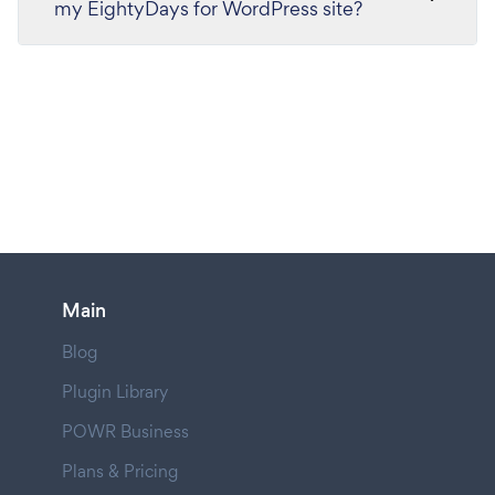
my EightyDays for WordPress site?
Main
Blog
Plugin Library
POWR Business
Plans & Pricing