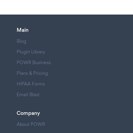
Main
Blog
Plugin Library
POWR Business
Plans & Pricing
HIPAA Forms
Email Blast
Company
About POWR