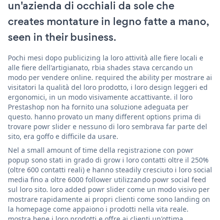
un'azienda di occhiali da sole che
creates montature in legno fatte a mano,
seen in their business.
Pochi mesi dopo publicizing la loro attività alle fiere locali e
alle fiere dell'artigianato, rbia shades stava cercando un
modo per vendere online. required the ability per mostrare ai
visitatori la qualità del loro prodotto, i loro design leggeri ed
ergonomici, in un modo visivamente accattivante. il loro
Prestashop non ha fornito una soluzione adeguata per
questo. hanno provato un many different options prima di
trovare powr slider e nessuno di loro sembrava far parte del
sito, era goffo e difficile da usare.
Nel a small amount of time della registrazione con powr
popup sono stati in grado di grow i loro contatti oltre il 250%
(oltre 600 contatti reali) e hanno steadily cresciuto i loro social
media fino a oltre 6000 follower utilizzando powr social feed
sul loro sito. loro added powr slider come un modo visivo per
mostrare rapidamente ai propri clienti come sono landing on
la homepage come appaiono i prodotti nella vita reale.
mostra bene i loro prodotti e offre ai clienti un'ottima