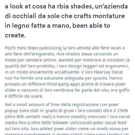
a look at cosa ha rbia shades, un'azienda
di occhiali da sole che crafts montature
in legno fatte a mano, been able to
create.
Pochi mesi dopo publicizing la loro attività alle fiere locali e
alle fiere dell'artigianato, rbia shades stava cercando un
modo per vendere online. wanted per mostrare ai visitatori la
qualità del loro prodotto, i loro design leggeri ed ergonomici,
in un modo visivamente accattivante. il loro Hearsay Social
non ha fornito una soluzione adeguata per questo. hanno
provato un different third-party apps prima di trovare powr
slider e nessuno di loro sembrava far parte del sito, era goffo
e difficile da usare.
Nel a small amount of time della registrazione con powr
popup sono stati in grado di grow i loro contatti oltre il 250%
(oltre 600 contatti reali) e hanno steadily cresciuto i loro social
media fino a oltre 6000 follower utilizzando powr social feed
sul loro sito. loro added powr slider come un modo visivo per
mostrare rapidamente ai propri clienti come sono landing on