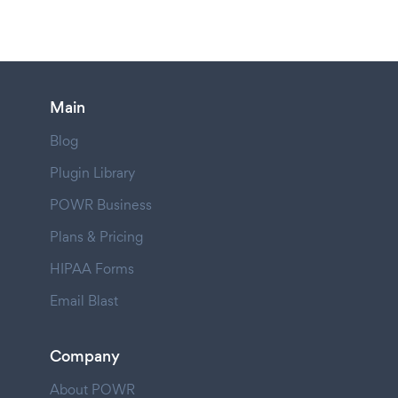
Main
Blog
Plugin Library
POWR Business
Plans & Pricing
HIPAA Forms
Email Blast
Company
About POWR