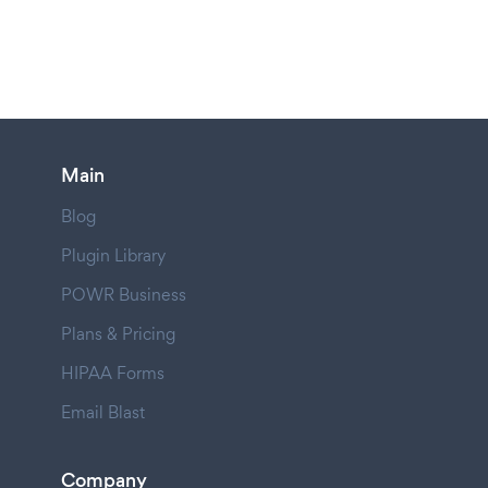
Main
Blog
Plugin Library
POWR Business
Plans & Pricing
HIPAA Forms
Email Blast
Company