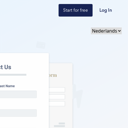
Start for free
Log In