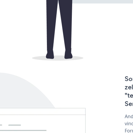
So
ze
"t
Se
And
vin
For