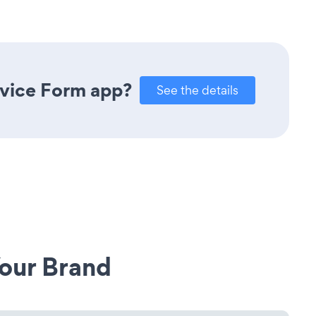
rvice Form app?
See the details
our Brand