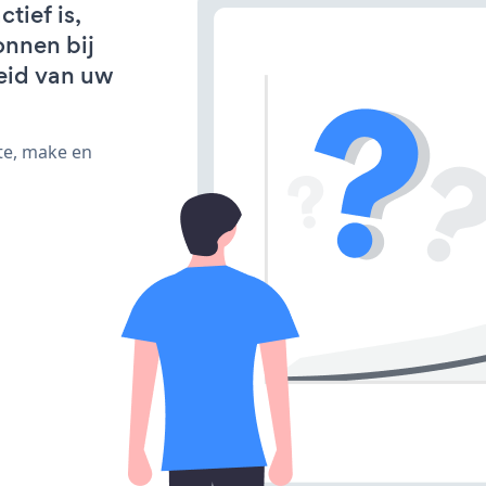
tief is,
onnen bij
eid van uw
te, make en