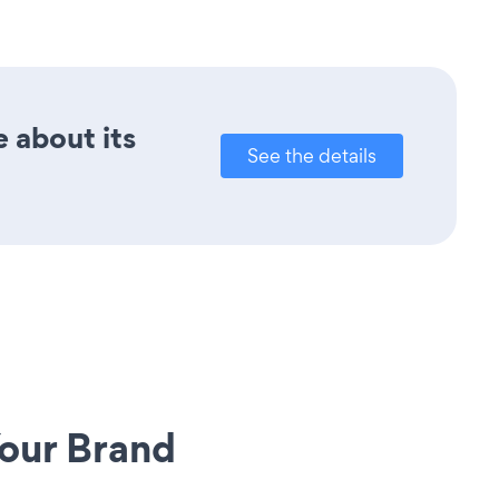
e about its
See the details
our Brand