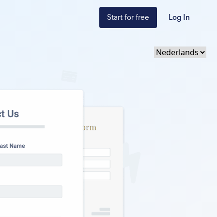
Start for free
Log In