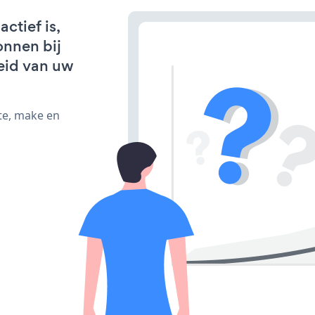
ctief is,
onnen bij
eid van uw
te, make en