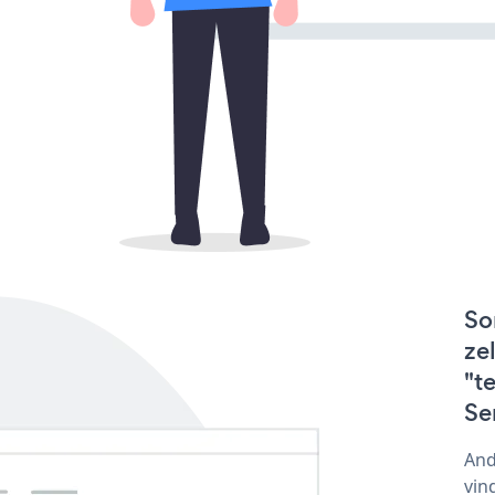
So
ze
"t
Se
And
vin