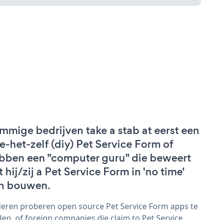
mmige bedrijven take a stab at eerst een
e-het-zelf (diy) Pet Service Form of
bben een "computer guru" die beweert
t hij/zij a Pet Service Form in 'no time'
n bouwen.
eren proberen open source Pet Service Form apps te
den, of foreign companies die claim to Pet Service