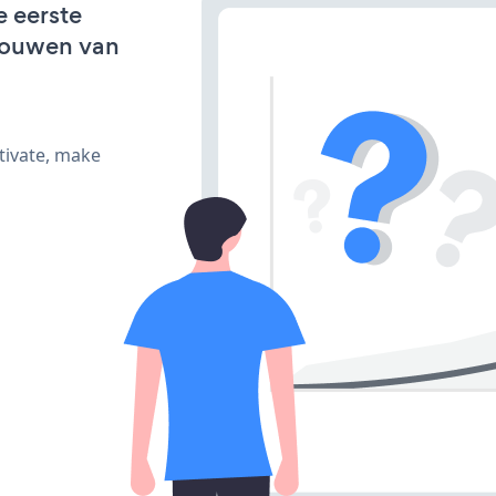
e eerste
bouwen van
tivate, make