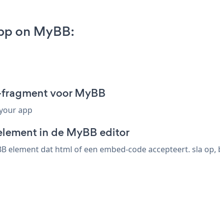
App on MyBB:
d-fragment voor MyBB
 your app
element in de MyBB editor
 element dat html of een embed-code accepteert. sla op, b