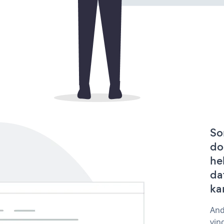
So
do
he
da
ka
And
vin