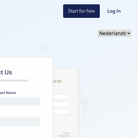
Start for free
Log In