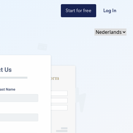
Start for free
Log In