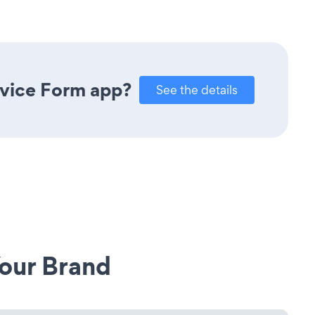
rvice Form app?
See the details
our Brand