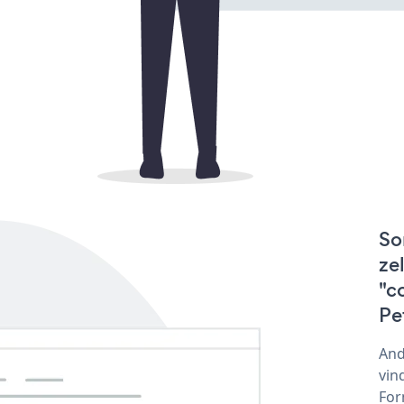
So
ze
"c
Pe
And
vin
For