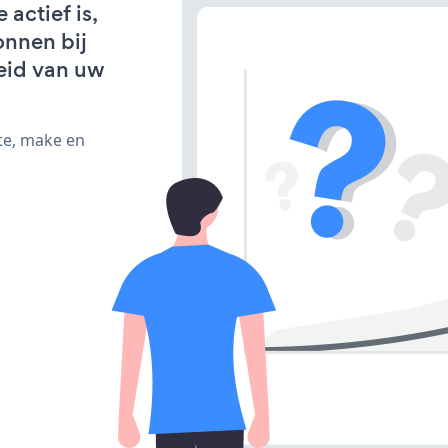
actief is,
onnen bij
eid van uw
te, make en