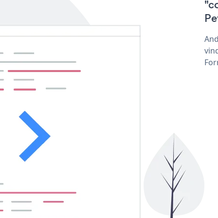
"c
Pe
And
vin
For