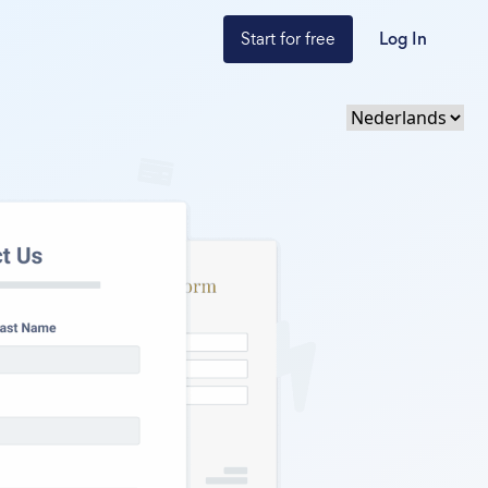
Start for free
Log In