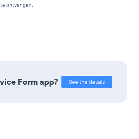
 te ontvangen.
rvice Form app?
See the details