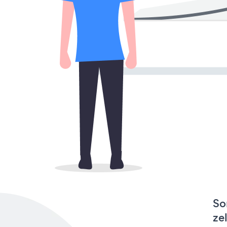
So
ze