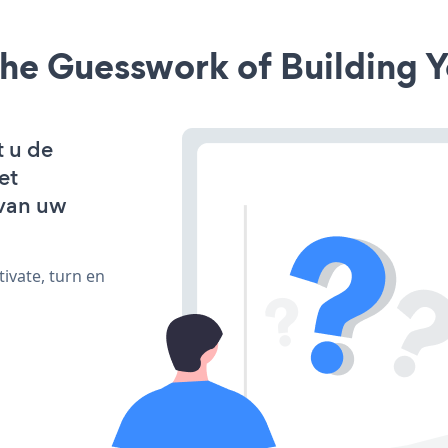
he Guesswork of Building Y
t u de
et
van uw
ivate, turn en