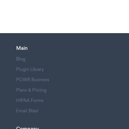
Main
Blog
Plugin Library
POWR Business
Plans & Pricing
HIPAA Forms
Email Blast
Company