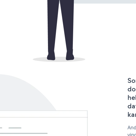
So
do
he
da
ka
And
vin