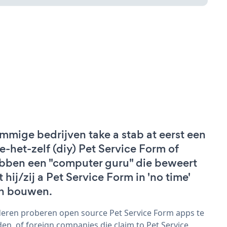
mmige bedrijven take a stab at eerst een
e-het-zelf (diy) Pet Service Form of
bben een "computer guru" die beweert
t hij/zij a Pet Service Form in 'no time'
n bouwen.
eren proberen open source Pet Service Form apps te
den, of foreign companies die claim to Pet Service