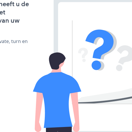
heeft u de
et
van uw
vate, turn en