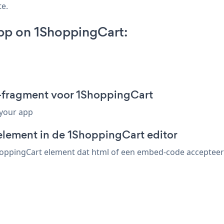
te.
pp on 1ShoppingCart:
-fragment voor 1ShoppingCart
 your app
element in de 1ShoppingCart editor
ppingCart element dat html of een embed-code accepteert. 