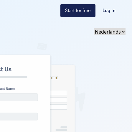
Start for free
Log In