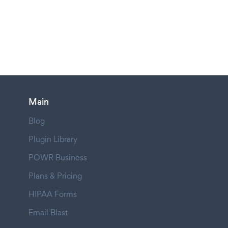
Main
Blog
Plugin Library
POWR Business
Plans & Pricing
HIPAA Forms
Email Blast