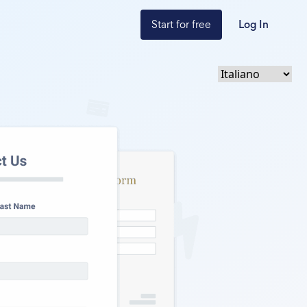
Start for free
Log In