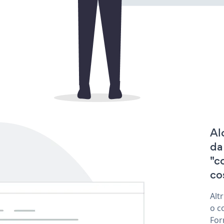
Al
da
"c
co
Alt
o c
For