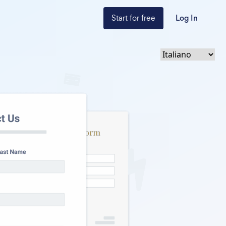
Start for free
Log In