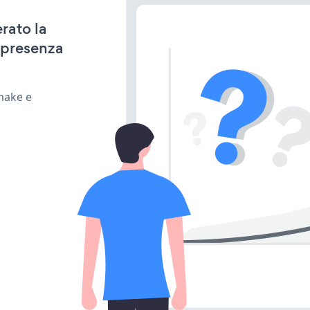
rato la
 presenza
 make e