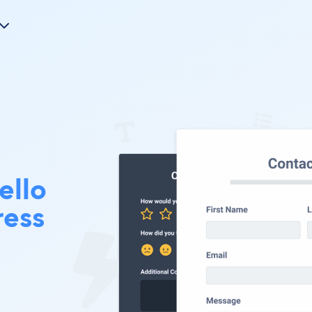
ello
ress