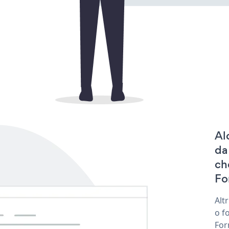
Al
da
ch
Fo
Alt
o f
For