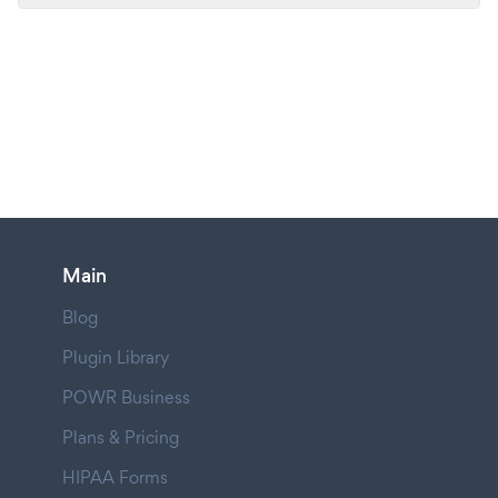
Main
Blog
Plugin Library
POWR Business
Plans & Pricing
HIPAA Forms