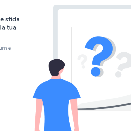
e sfida
la tua
urn e