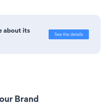
e about its
See the details
our Brand