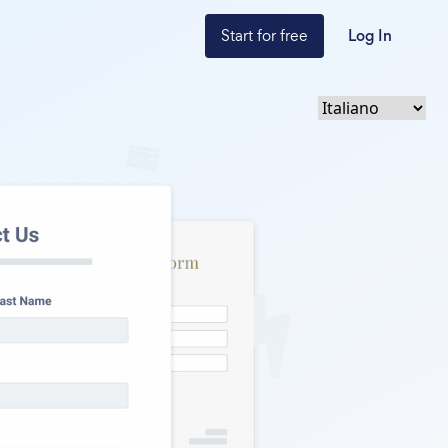
Start for free
Log In