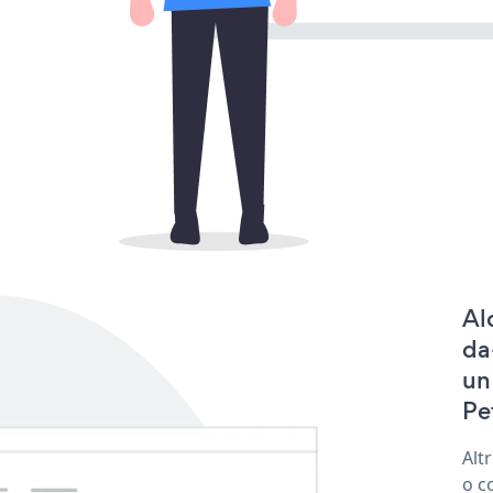
Al
da
un
Pe
Alt
o c