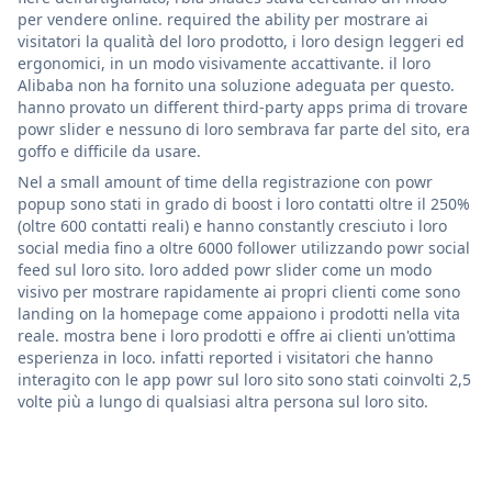
per vendere online. required the ability per mostrare ai
visitatori la qualità del loro prodotto, i loro design leggeri ed
ergonomici, in un modo visivamente accattivante. il loro
Alibaba non ha fornito una soluzione adeguata per questo.
hanno provato un different third-party apps prima di trovare
powr slider e nessuno di loro sembrava far parte del sito, era
goffo e difficile da usare.
Nel a small amount of time della registrazione con powr
popup sono stati in grado di boost i loro contatti oltre il 250%
(oltre 600 contatti reali) e hanno constantly cresciuto i loro
social media fino a oltre 6000 follower utilizzando powr social
feed sul loro sito. loro added powr slider come un modo
visivo per mostrare rapidamente ai propri clienti come sono
landing on la homepage come appaiono i prodotti nella vita
reale. mostra bene i loro prodotti e offre ai clienti un'ottima
esperienza in loco. infatti reported i visitatori che hanno
interagito con le app powr sul loro sito sono stati coinvolti 2,5
volte più a lungo di qualsiasi altra persona sul loro sito.