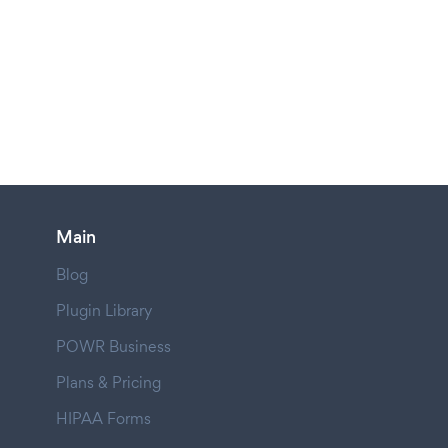
Main
Blog
Plugin Library
POWR Business
Plans & Pricing
HIPAA Forms