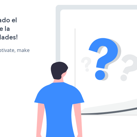
ado el
e la
dades!
ptivate, make