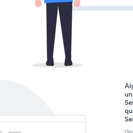
Al
un
Se
qu
Se
Otr