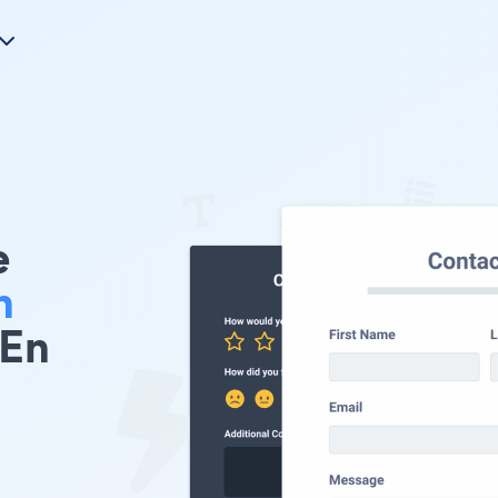
e
n
 En