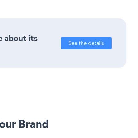
e about its
See the details
our Brand