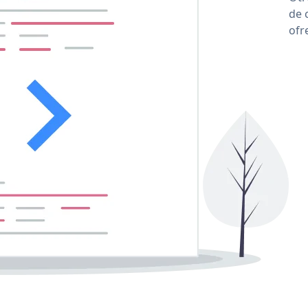
de 
ofr