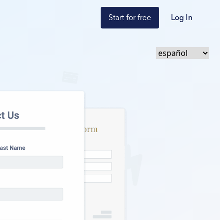
Start for free
Log In