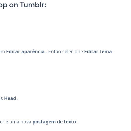
pp on Tumblr:
 em
Editar aparência
. Então selecione
Editar Tema
.
gs
Head
.
 crie uma nova
postagem de texto
.