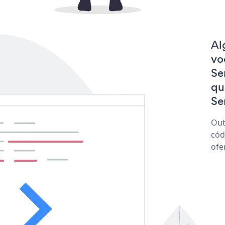
Al
vo
Se
qu
Se
Out
cód
ofe