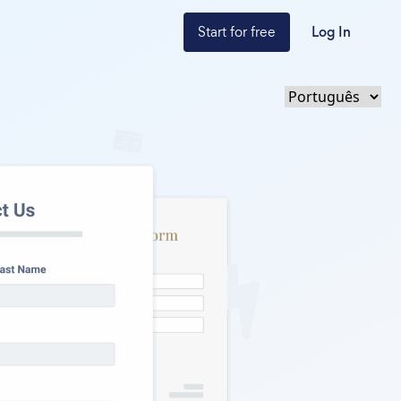
Start for free
Log In