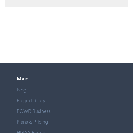
Main
Blog
Plugin Library
POWR Business
Plans & Pricing
HIPAA Forms