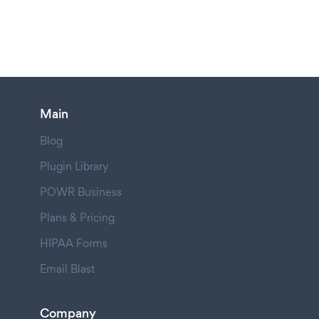
Main
Blog
Plugin Library
POWR Business
Plans & Pricing
HIPAA Forms
Email Blast
Company