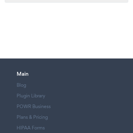
Main
Blog
Plugin Library
POWR Business
Plans & Pricing
HIPAA Forms