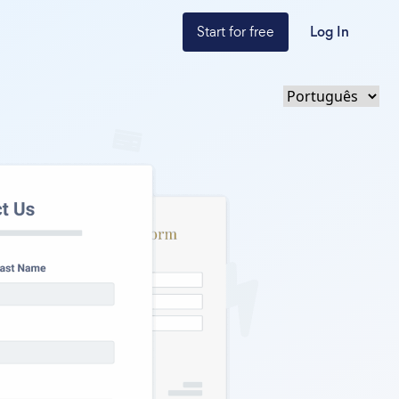
Start for free
Log In