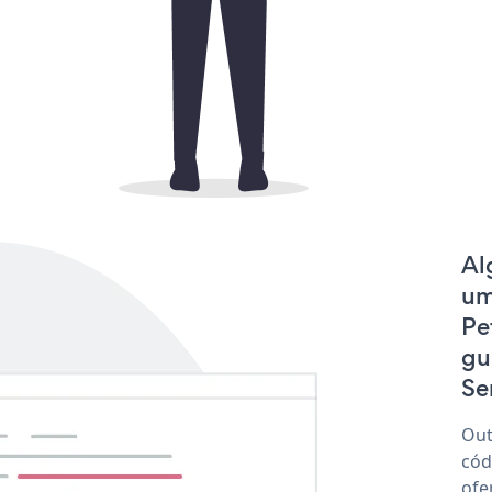
Al
um
Pe
gu
Se
Out
cód
ofe