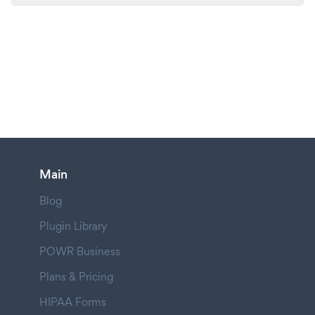
Main
Blog
Plugin Library
POWR Business
Plans & Pricing
HIPAA Forms