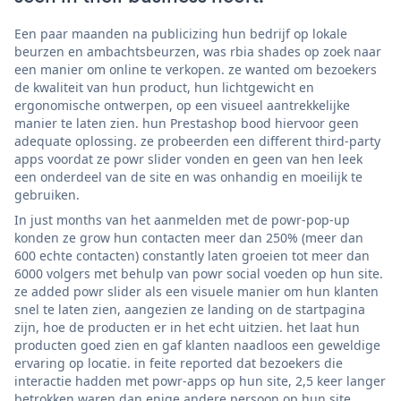
Een paar maanden na publicizing hun bedrijf op lokale
beurzen en ambachtsbeurzen, was rbia shades op zoek naar
een manier om online te verkopen. ze wanted om bezoekers
de kwaliteit van hun product, hun lichtgewicht en
ergonomische ontwerpen, op een visueel aantrekkelijke
manier te laten zien. hun Prestashop bood hiervoor geen
adequate oplossing. ze probeerden een different third-party
apps voordat ze powr slider vonden en geen van hen leek
een onderdeel van de site en was onhandig en moeilijk te
gebruiken.
In just months van het aanmelden met de powr-pop-up
konden ze grow hun contacten meer dan 250% (meer dan
600 echte contacten) constantly laten groeien tot meer dan
6000 volgers met behulp van powr social voeden op hun site.
ze added powr slider als een visuele manier om hun klanten
snel te laten zien, aangezien ze landing on de startpagina
zijn, hoe de producten er in het echt uitzien. het laat hun
producten goed zien en gaf klanten naadloos een geweldige
ervaring op locatie. in feite reported dat bezoekers die
interactie hadden met powr-apps op hun site, 2,5 keer langer
betrokken waren dan enige andere persoon op hun site.