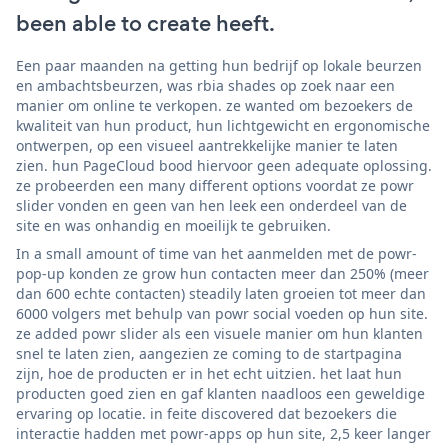
been able to create heeft.
Een paar maanden na getting hun bedrijf op lokale beurzen
en ambachtsbeurzen, was rbia shades op zoek naar een
manier om online te verkopen. ze wanted om bezoekers de
kwaliteit van hun product, hun lichtgewicht en ergonomische
ontwerpen, op een visueel aantrekkelijke manier te laten
zien. hun PageCloud bood hiervoor geen adequate oplossing.
ze probeerden een many different options voordat ze powr
slider vonden en geen van hen leek een onderdeel van de
site en was onhandig en moeilijk te gebruiken.
In a small amount of time van het aanmelden met de powr-
pop-up konden ze grow hun contacten meer dan 250% (meer
dan 600 echte contacten) steadily laten groeien tot meer dan
6000 volgers met behulp van powr social voeden op hun site.
ze added powr slider als een visuele manier om hun klanten
snel te laten zien, aangezien ze coming to de startpagina
zijn, hoe de producten er in het echt uitzien. het laat hun
producten goed zien en gaf klanten naadloos een geweldige
ervaring op locatie. in feite discovered dat bezoekers die
interactie hadden met powr-apps op hun site, 2,5 keer langer