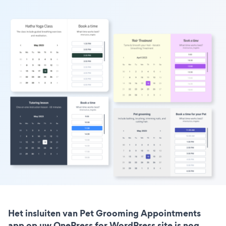
Het insluiten van Pet Grooming Appointments
app op uw OnePress for WordPress site is nog