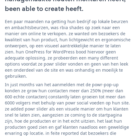
been able to create heeft.
Een paar maanden na getting hun bedrijf op lokale beurzen
en ambachtsbeurzen, was rbia shades op zoek naar een
manier om online te verkopen. ze wanted om bezoekers de
kwaliteit van hun product, hun lichtgewicht en ergonomische
ontwerpen, op een visueel aantrekkelijke manier te laten
zien. hun OnePress for WordPress bood hiervoor geen
adequate oplossing. ze probeerden een many different
options voordat ze powr slider vonden en geen van hen leek
een onderdeel van de site en was onhandig en moeilijk te
gebruiken.
In just months van het aanmelden met de powr-pop-up
konden ze grow hun contacten meer dan 250% (meer dan
600 echte contacten) constantly laten groeien tot meer dan
6000 volgers met behulp van powr social voeden op hun site.
ze added powr slider als een visuele manier om hun klanten
snel te laten zien, aangezien ze coming to de startpagina
zijn, hoe de producten er in het echt uitzien. het laat hun
producten goed zien en gaf klanten naadloos een geweldige
ervaring op locatie. in feite reported dat bezoekers die