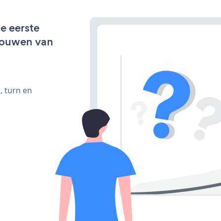
de eerste
bouwen van
, turn en