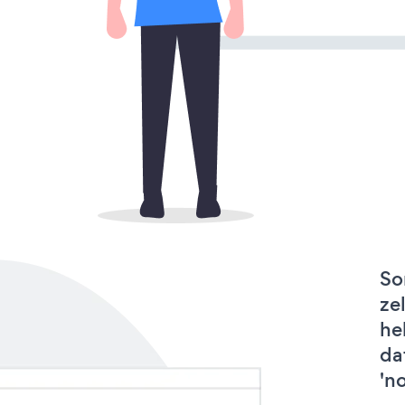
So
ze
he
da
'n