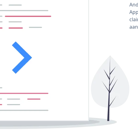
And
App
cla
aan