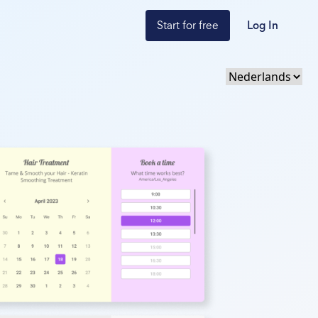
Start for free
Log In