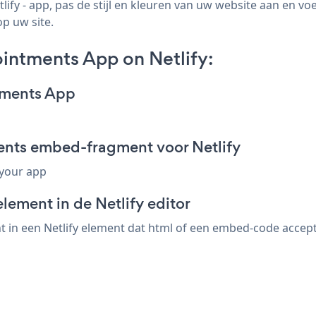
y - app, pas de stijl en kleuren van uw website aan en v
op uw site.
ntments App on Netlify:
tments App
nts embed-fragment voor Netlify
 your app
lement in de Netlify editor
n een Netlify element dat html of een embed-code accepteer