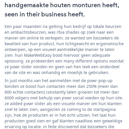
handgemaakte houten monturen heeft,
seen in their business heeft.
Een paar maanden na getting hun bedrijf op lokale beurzen
en ambachtsbeurzen, was rbia shades op zoek naar een
manier om online te verkopen. ze wanted om bezoekers de
kwaliteit van hun product, hun lichtgewicht en ergonomische
ontwerpen, op een visueel aantrekkelijke manier te laten
zien. hun MakeWebEasy bood hiervoor geen adequate
oplossing. ze probeerden een many different options voordat
ze powr slider vonden en geen van hen leek een onderdeel
van de site en was onhandig en moeilijk te gebruiken.
In just months van het aanmelden met de powr-pop-up
konden ze boost hun contacten meer dan 250% (meer dan
600 echte contacten) constantly laten groeien tot meer dan
6000 volgers met behulp van powr social voeden op hun site.
ze added powr slider als een visuele manier om hun klanten
snel te laten zien, aangezien ze coming to de startpagina
zijn, hoe de producten er in het echt uitzien. het laat hun
producten goed zien en gaf klanten naadloos een geweldige
ervaring op locatie. in feite discovered dat bezoekers die