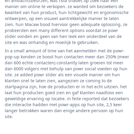
en ambachtsbeurzen, was rbia shades op zoek naar een
manier om online te verkopen. ze wanted om bezoekers de
kwaliteit van hun product, hun lichtgewicht en ergonomische
ontwerpen, op een visueel aantrekkelijke manier te laten
zien. hun Macaw bood hiervoor geen adequate oplossing. ze
probeerden een many different options voordat ze powr
slider vonden en geen van hen leek een onderdeel van de
site en was onhandig en moeilijk te gebruiken.
In a small amount of time van het aanmelden met de powr-
pop-up konden ze boost hun contacten meer dan 250% (meer
dan 600 echte contacten) constantly laten groeien tot meer
dan 6000 volgers met behulp van powr social voeden op hun
site. ze added powr slider als een visuele manier om hun
klanten snel te laten zien, aangezien ze coming to de
startpagina zijn, hoe de producten er in het echt uitzien. het
laat hun producten goed zien en gaf klanten naadloos een
geweldige ervaring op locatie. in feite reported dat bezoekers
die interactie hadden met powr-apps op hun site, 2,5 keer
langer betrokken waren dan enige andere persoon op hun
site.