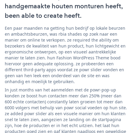
handgemaakte houten monturen heeft,
been able to create heeft.
Een paar maanden na getting hun bedrijf op lokale beurzen
en ambachtsbeurzen, was rbia shades op zoek naar een
manier om online te verkopen. ze required the ability om
bezoekers de kwaliteit van hun product, hun lichtgewicht en
ergonomische ontwerpen, op een visueel aantrekkelijke
manier te laten zien. hun Fashion WordPress Theme bood
hiervoor geen adequate oplossing. ze probeerden een
different third-party apps voordat ze powr slider vonden en
geen van hen leek een onderdeel van de site en was
onhandig en moeilijk te gebruiken.
In just months van het aanmelden met de powr-pop-up
konden ze boost hun contacten meer dan 250% (meer dan
600 echte contacten) constantly laten groeien tot meer dan
6000 volgers met behulp van powr social voeden op hun site.
ze added powr slider als een visuele manier om hun klanten
snel te laten zien, aangezien ze landing on de startpagina
zijn, hoe de producten er in het echt uitzien. het laat hun
producten goed zien en gaf klanten naadloos een geweldige