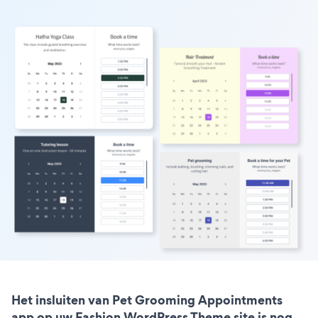
Het insluiten van Pet Grooming Appointments
app op uw Fashion WordPress Theme site is nog