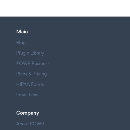
Main
Blog
Plugin Library
POWR Business
Plans & Pricing
HIPAA Forms
Email Blast
Company
About POWR