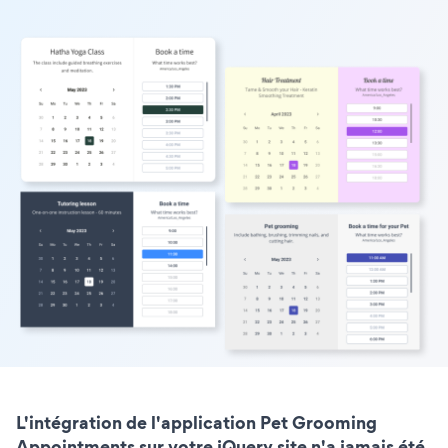
L'intégration de l'application Pet Grooming
Appointments sur votre jQuery site n'a jamais été