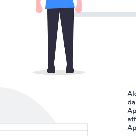
Al
da
Ap
af
Ap