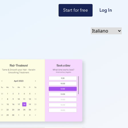
Start for free
Log In