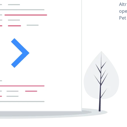
Alt
ope
Pet