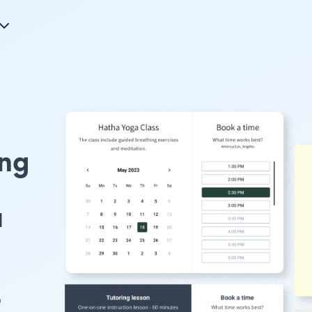
ing
u
o