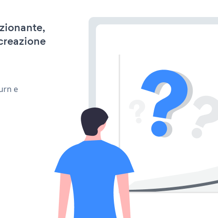
nzionante,
 creazione
urn e