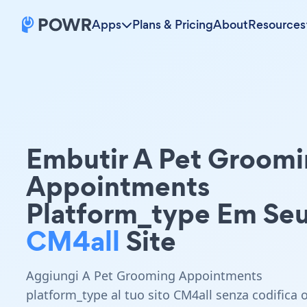
Apps
Plans & Pricing
About
Resources
Embutir A Pet Groom
Appointments
Platform_type Em Se
CM4all
Site
Aggiungi A Pet Grooming Appointments
platform_type al tuo sito CM4all senza codifica 