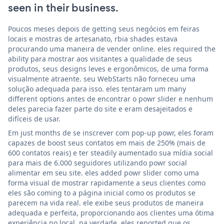
seen in their business.
Poucos meses depois de getting seus negócios em feiras
locais e mostras de artesanato, rbia shades estava
procurando uma maneira de vender online. eles required the
ability para mostrar aos visitantes a qualidade de seus
produtos, seus designs leves e ergonômicos, de uma forma
visualmente atraente. seu WebStarts não forneceu uma
solução adequada para isso. eles tentaram um many
different options antes de encontrar o powr slider e nenhum
deles parecia fazer parte do site e eram desajeitados e
difíceis de usar.
Em just months de se inscrever com pop-up powr, eles foram
capazes de boost seus contatos em mais de 250% (mais de
600 contatos reais) e ter steadily aumentado sua mídia social
para mais de 6.000 seguidores utilizando powr social
alimentar em seu site. eles added powr slider como uma
forma visual de mostrar rapidamente a seus clientes como
eles são coming to a página inicial como os produtos se
parecem na vida real. ele exibe seus produtos de maneira
adequada e perfeita, proporcionando aos clientes uma ótima
experiência no local. na verdade, eles reported que os