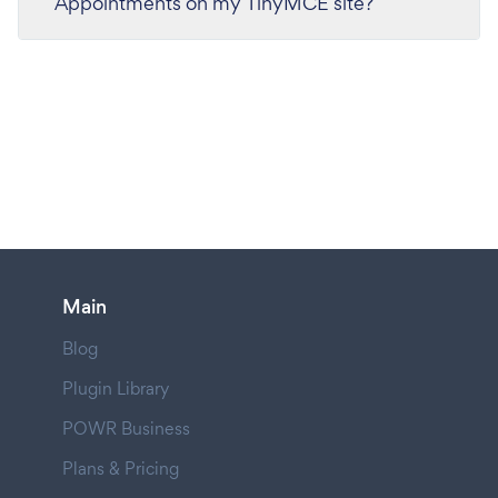
Appointments on my TinyMCE site?
Main
Blog
Plugin Library
POWR Business
Plans & Pricing