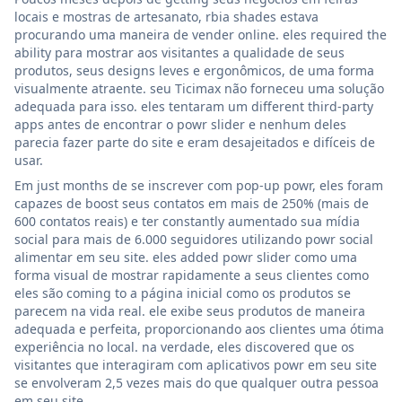
locais e mostras de artesanato, rbia shades estava
procurando uma maneira de vender online. eles required the
ability para mostrar aos visitantes a qualidade de seus
produtos, seus designs leves e ergonômicos, de uma forma
visualmente atraente. seu Ticimax não forneceu uma solução
adequada para isso. eles tentaram um different third-party
apps antes de encontrar o powr slider e nenhum deles
parecia fazer parte do site e eram desajeitados e difíceis de
usar.
Em just months de se inscrever com pop-up powr, eles foram
capazes de boost seus contatos em mais de 250% (mais de
600 contatos reais) e ter constantly aumentado sua mídia
social para mais de 6.000 seguidores utilizando powr social
alimentar em seu site. eles added powr slider como uma
forma visual de mostrar rapidamente a seus clientes como
eles são coming to a página inicial como os produtos se
parecem na vida real. ele exibe seus produtos de maneira
adequada e perfeita, proporcionando aos clientes uma ótima
experiência no local. na verdade, eles discovered que os
visitantes que interagiram com aplicativos powr em seu site
se envolveram 2,5 vezes mais do que qualquer outra pessoa
em seu site.