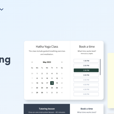
ing
w