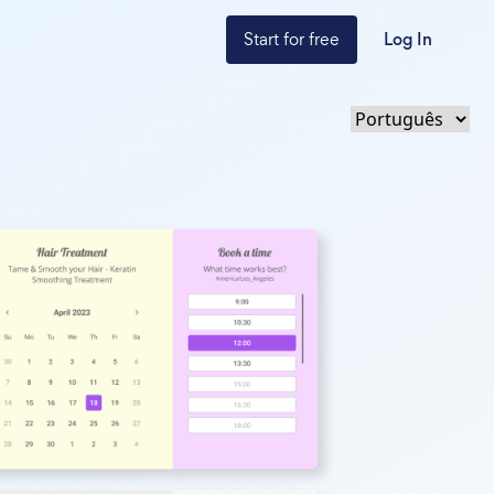
Start for free
Log In