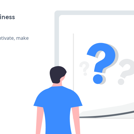
iness
ptivate, make