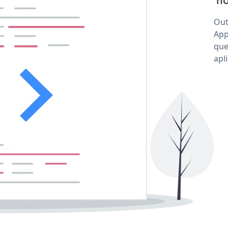
'no
Out
App
que
apl