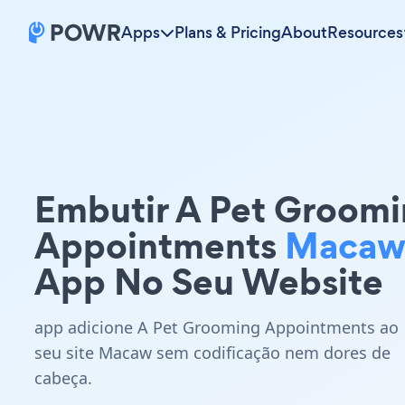
Apps
Plans & Pricing
About
Resources
Embutir A Pet Groom
Appointments
Maca
App No Seu Website
app adicione A Pet Grooming Appointments ao
seu site Macaw sem codificação nem dores de
cabeça.