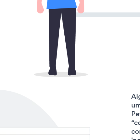
Al
um
Pe
“c
co