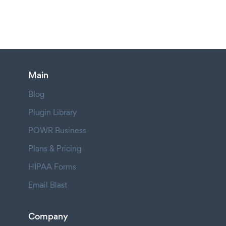
Main
Blog
Plugin Library
POWR Business
Plans & Pricing
HIPAA Forms
Email Blast
Company