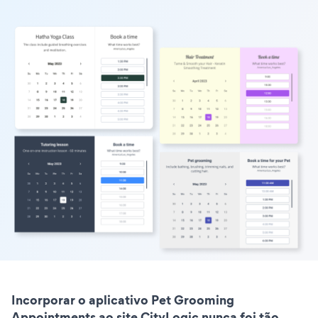
Incorporar o aplicativo Pet Grooming
Appointments ao site CityLogic nunca foi tão