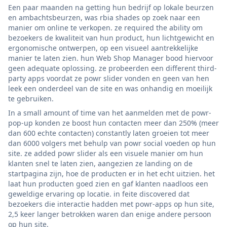
Een paar maanden na getting hun bedrijf op lokale beurzen
en ambachtsbeurzen, was rbia shades op zoek naar een
manier om online te verkopen. ze required the ability om
bezoekers de kwaliteit van hun product, hun lichtgewicht en
ergonomische ontwerpen, op een visueel aantrekkelijke
manier te laten zien. hun Web Shop Manager bood hiervoor
geen adequate oplossing. ze probeerden een different third-
party apps voordat ze powr slider vonden en geen van hen
leek een onderdeel van de site en was onhandig en moeilijk
te gebruiken.
In a small amount of time van het aanmelden met de powr-
pop-up konden ze boost hun contacten meer dan 250% (meer
dan 600 echte contacten) constantly laten groeien tot meer
dan 6000 volgers met behulp van powr social voeden op hun
site. ze added powr slider als een visuele manier om hun
klanten snel te laten zien, aangezien ze landing on de
startpagina zijn, hoe de producten er in het echt uitzien. het
laat hun producten goed zien en gaf klanten naadloos een
geweldige ervaring op locatie. in feite discovered dat
bezoekers die interactie hadden met powr-apps op hun site,
2,5 keer langer betrokken waren dan enige andere persoon
op hun site.