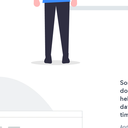
So
do
he
da
ti
And