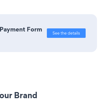
l Payment Form
See the details
our Brand