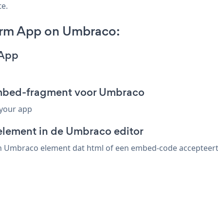
te.
orm App on Umbraco:
 App
embed-fragment voor Umbraco
 your app
element in de Umbraco editor
 Umbraco element dat html of een embed-code accepteert. s