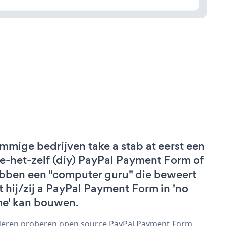
mmige bedrijven take a stab at eerst een
e-het-zelf (diy) PayPal Payment Form of
bben een "computer guru" die beweert
t hij/zij a PayPal Payment Form in 'no
me' kan bouwen.
eren proberen open source PayPal Payment Form