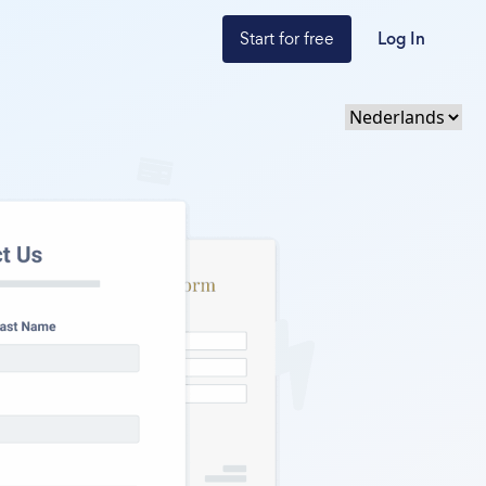
Start for free
Log In