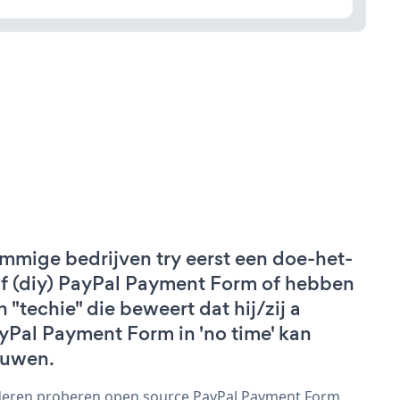
mmige bedrijven try eerst een doe-het-
lf (diy) PayPal Payment Form of hebben
n "techie" die beweert dat hij/zij a
yPal Payment Form in 'no time' kan
uwen.
eren proberen open source PayPal Payment Form