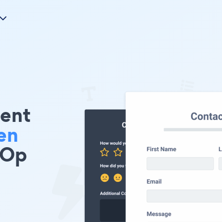
ent
en
 Op