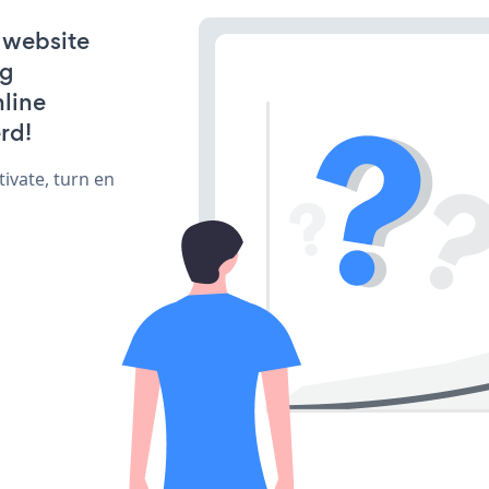
 website
ng
line
rd!
ivate, turn en