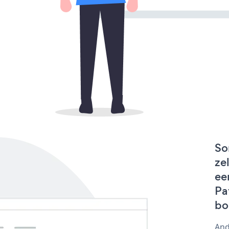
So
ze
ee
Pa
bo
And