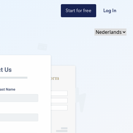
Start for free
Log In