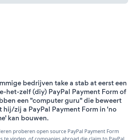
mmige bedrijven take a stab at eerst een
e-het-zelf (diy) PayPal Payment Form of
bben een "computer guru" die beweert
t hij/zij a PayPal Payment Form in 'no
me' kan bouwen.
eren proberen open source PayPal Payment Form
s te vinden, of companies abroad die claim to PayPal