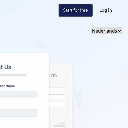
Start for free
Log In