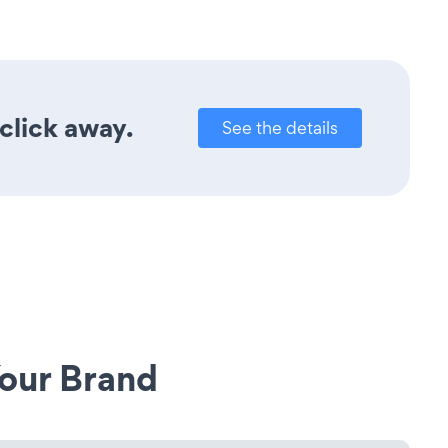
click away.
See the details
our Brand