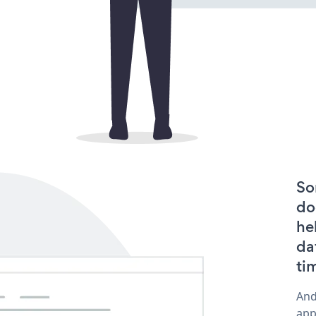
So
do
he
da
ti
And
app