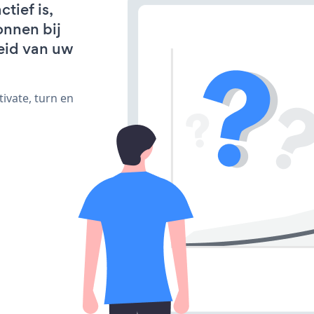
tief is,
onnen bij
eid van uw
ivate, turn en