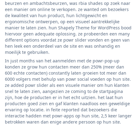
beurzen en ambachtsbeurzen, was rbia shades op zoek naar
een manier om online te verkopen. ze wanted om bezoekers
de kwaliteit van hun product, hun lichtgewicht en
ergonomische ontwerpen, op een visueel aantrekkelijke
manier te laten zien. hun Shapely Theme for WordPress bood
hiervoor geen adequate oplossing. ze probeerden een many
different options voordat ze powr slider vonden en geen van
hen leek een onderdeel van de site en was onhandig en
moeilijk te gebruiken.
In just months van het aanmelden met de powr-pop-up
konden ze grow hun contacten meer dan 250% (meer dan
600 echte contacten) constantly laten groeien tot meer dan
6000 volgers met behulp van powr social voeden op hun site.
ze added powr slider als een visuele manier om hun klanten
snel te laten zien, aangezien ze coming to de startpagina
zijn, hoe de producten er in het echt uitzien. het laat hun
producten goed zien en gaf klanten naadloos een geweldige
ervaring op locatie. in feite reported dat bezoekers die
interactie hadden met powr-apps op hun site, 2,5 keer langer
betrokken waren dan enige andere persoon op hun site.