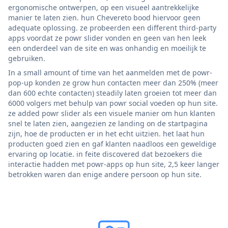
ergonomische ontwerpen, op een visueel aantrekkelijke
manier te laten zien. hun Chevereto bood hiervoor geen
adequate oplossing. ze probeerden een different third-party
apps voordat ze powr slider vonden en geen van hen leek
een onderdeel van de site en was onhandig en moeilijk te
gebruiken.
In a small amount of time van het aanmelden met de powr-
pop-up konden ze grow hun contacten meer dan 250% (meer
dan 600 echte contacten) steadily laten groeien tot meer dan
6000 volgers met behulp van powr social voeden op hun site.
ze added powr slider als een visuele manier om hun klanten
snel te laten zien, aangezien ze landing on de startpagina
zijn, hoe de producten er in het echt uitzien. het laat hun
producten goed zien en gaf klanten naadloos een geweldige
ervaring op locatie. in feite discovered dat bezoekers die
interactie hadden met powr-apps op hun site, 2,5 keer langer
betrokken waren dan enige andere persoon op hun site.