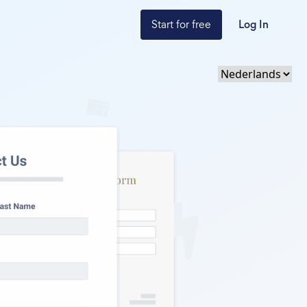
Start for free
Log In