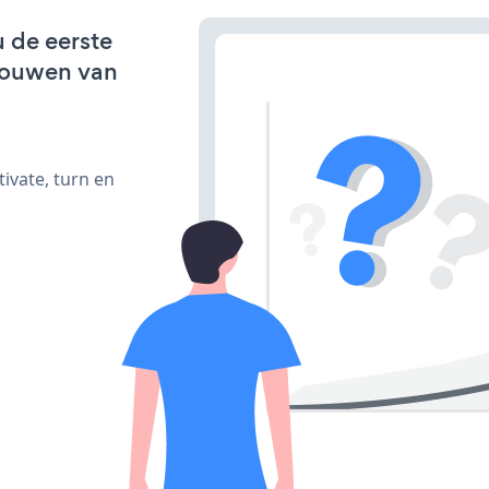
u de eerste
bouwen van
ivate, turn en