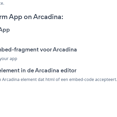
te.
rm App on Arcadina:
 App
mbed-fragment voor Arcadina
 your app
element in de Arcadina editor
Arcadina element dat html of een embed-code accepteert. s