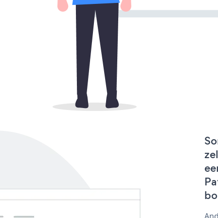
So
ze
ee
Pa
bo
And