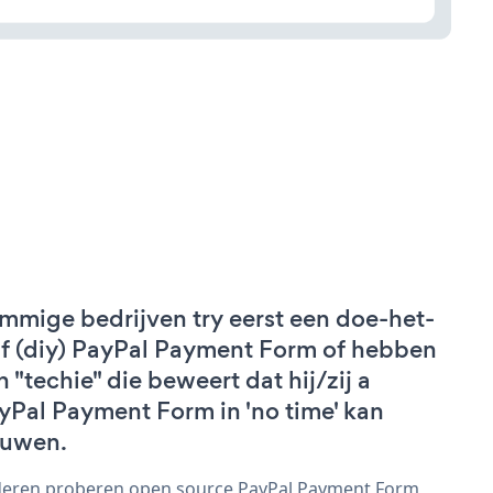
mmige bedrijven try eerst een doe-het-
lf (diy) PayPal Payment Form of hebben
n "techie" die beweert dat hij/zij a
yPal Payment Form in 'no time' kan
uwen.
eren proberen open source PayPal Payment Form