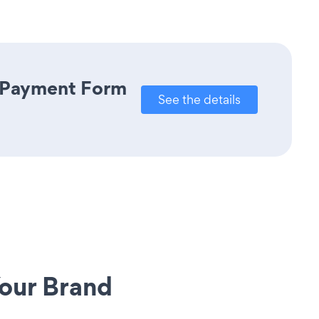
l Payment Form
See the details
our Brand