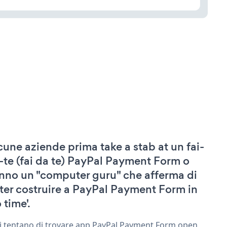
cune aziende prima take a stab at un fai-
-te (fai da te) PayPal Payment Form o
nno un "computer guru" che afferma di
ter costruire a PayPal Payment Form in
 time'.
ri tentano di trovare app PayPal Payment Form open