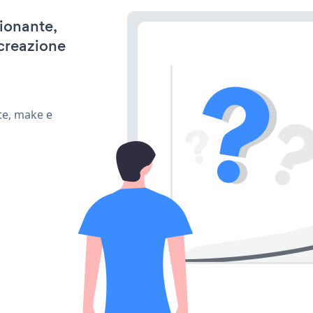
zionante,
 creazione
te, make e