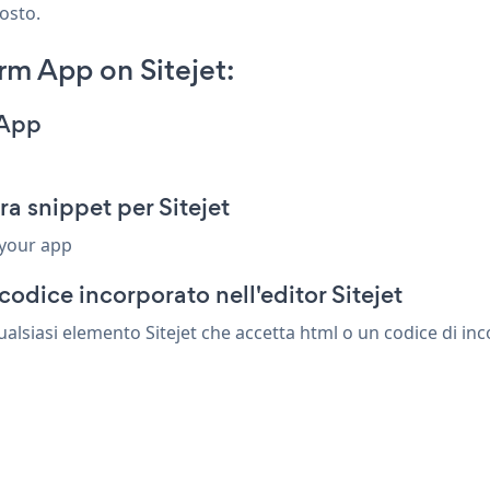
posto.
m App on Sitejet:
 App
 snippet per Sitejet
 your app
odice incorporato nell'editor Sitejet
lsiasi elemento Sitejet che accetta html o un codice di inco