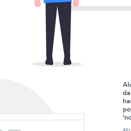
Al
da
ha
po
'no
Alt