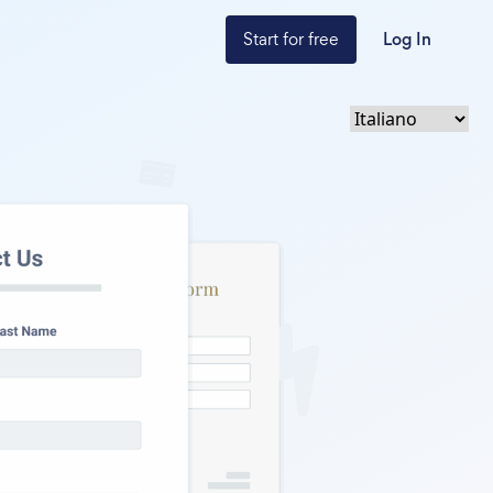
Start for free
Log In